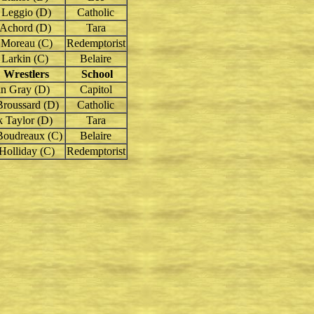
 Leggio (D)
Catholic
 Achord (D)
Tara
Moreau (C)
Redemptorist
 Larkin (C)
Belaire
.
Wrestlers
School
in Gray (D)
Capitol
Broussard (D)
Catholic
 Taylor (D)
Tara
Boudreaux (C)
Belaire
Holliday (C)
Redemptorist