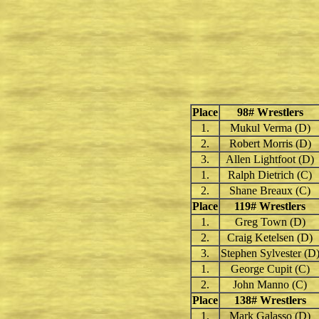
Place
98# Wrestlers
1.
Mukul Verma (D)
2.
Robert Morris (D)
3.
Allen Lightfoot (D)
1.
Ralph Dietrich (C)
2.
Shane Breaux (C)
Place
119
# Wrestlers
1.
Greg Town (D)
2.
Craig Ketelsen (D)
3.
Stephen Sylvester (D
1.
George Cupit (C)
2.
John Manno (C)
Place
138
# Wrestlers
1.
Mark Galasso (D)