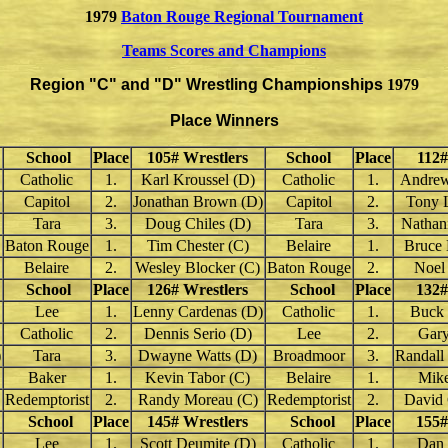
1979
Baton Rouge Regional Tournament
Teams Scores and Champions
Region "C" and "D"
Wrestling Championships
1979
Place Winners
School
Place
105
# Wrestlers
School
Place
112
#
Catholic
1.
Karl Kroussel (D)
Catholic
1.
Andrew
Capitol
2.
Jonathan Brown (D)
Capitol
2.
Tony L
Tara
3.
Doug Chiles (D)
Tara
3.
Nathani
Baton Rouge
1.
Tim Chester (C)
Belaire
1.
Bruce
Belaire
2.
Wesley Blocker (C)
Baton Rouge
2.
Noel 
School
Place
126
# Wrestlers
School
Place
132
#
Lee
1.
Lenny Cardenas (D)
Catholic
1.
Buck 
Catholic
2.
Dennis Serio (D)
Lee
2.
Gary
)
Tara
3.
Dwayne Watts (D)
Broadmoor
3.
Randall
Baker
1.
Kevin Tabor (C)
Belaire
1.
Mike
Redemptorist
2.
Randy Moreau (C)
Redemptorist
2.
David 
School
Place
145
# Wrestlers
School
Place
155
#
Lee
1.
Scott Deumite (D)
Catholic
1.
Dan 