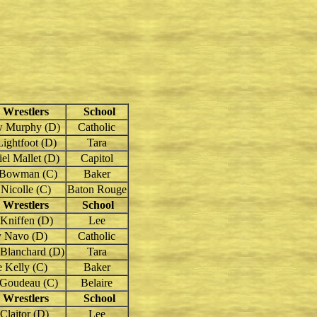
 Wrestlers
School
 Murphy (D)
Catholic
ightfoot (D)
Tara
el Mallet (D)
Capitol
 Bowman (C)
Baker
Nicolle (C)
Baton Rouge
 Wrestlers
School
Kniffen (D)
Lee
 Navo (D)
Catholic
 Blanchard (D)
Tara
 Kelly (C)
Baker
Goudeau (C)
Belaire
 Wrestlers
School
Claitor (D)
Lee