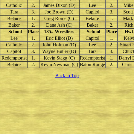
Catholic
2.
James Dixon (D)
Lee
2.
Mike
Tara
3.
Joe Brown (D)
Capitol
3.
Scott
Belaire
1.
Greg Rome (C)
Belaire
1.
Mark 
Baker
2.
Dana Ash (C)
Baker
2.
Rich
School
Place
185
# Wrestlers
School
Place
Hwt
Lee
1.
Eric Elliot (D)
Capitol
1.
Kelv
Catholic
2.
John Hofman (D)
Lee
2.
Stuart 
Capitol
3.
Wayne Butler (D)
Tara
3.
Chuck
Redemptorist
1.
Kevin Stagg (C)
Redemptorist
1.
Darryl 
Belaire
2.
Kevin Newman (C)
Baton Rouge
2.
Chris 
Back to Top