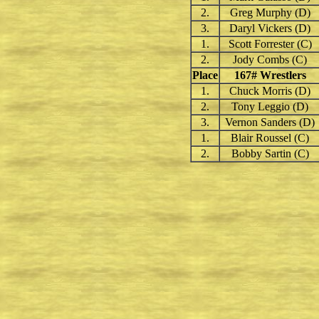
2.
Greg Murphy (D)
3.
Daryl Vickers (D)
1.
Scott Forrester (C)
2.
Jody Combs (C)
Place
167
# Wrestlers
1.
Chuck Morris (D)
2.
Tony Leggio (D)
3.
Vernon Sanders (D)
1.
Blair Roussel (C)
2.
Bobby Sartin (C)