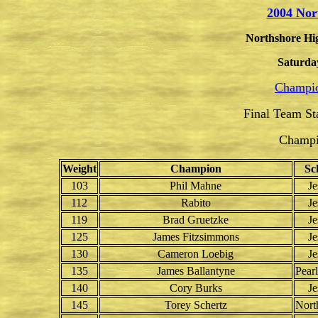
2004 Nor
Northshore Hig
Saturda
Champio
Final Team St
Champi
Weight
Champion
Sc
103
Phil Mahne
Je
112
Rabito
Je
119
Brad Gruetzke
Je
125
James Fitzsimmons
Je
130
Cameron Loebig
Je
135
James Ballantyne
Pearl
140
Cory Burks
Je
145
Torey Schertz
Nort