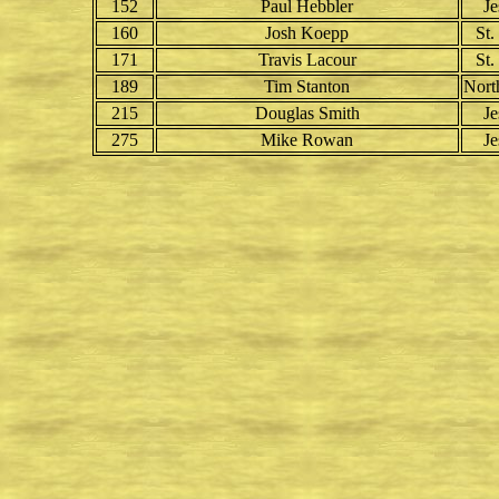
152
Paul Hebbler
Je
160
Josh Koepp
St.
171
Travis Lacour
St.
189
Tim Stanton
Nort
215
Douglas Smith
Je
275
Mike Rowan
Je